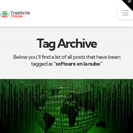
T
t
W
N
Tag Archive
Below you'll find a list of all posts that have been
tagged as
“softeare en la nube”